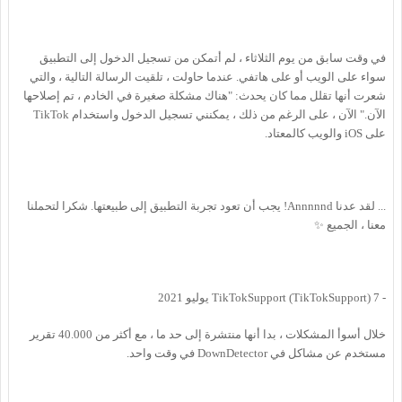
في وقت سابق من يوم الثلاثاء ، لم أتمكن من تسجيل الدخول إلى التطبيق
سواء على الويب أو على هاتفي. عندما حاولت ، تلقيت الرسالة التالية ، والتي
شعرت أنها تقلل مما كان يحدث: "هناك مشكلة صغيرة في الخادم ، تم إصلاحها
الآن." الآن ، على الرغم من ذلك ، يمكنني تسجيل الدخول واستخدام TikTok
على iOS والويب كالمعتاد.
... لقد عدنا Annnnnd! يجب أن تعود تجربة التطبيق إلى طبيعتها. شكرا لتحملنا
معنا ، الجميع ✨
- TikTokSupport (TikTokSupport) 7 يوليو 2021
خلال أسوأ المشكلات ، بدا أنها منتشرة إلى حد ما ، مع أكثر من 40.000 تقرير
مستخدم عن مشاكل في DownDetector في وقت واحد.