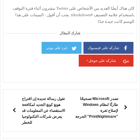
كان هناك أيضًا العديد من الأشخاص على Twitter ينشرون أثناء فترة التوقف
باستخدام علامة التصنيف #tiktokdown. يجب أن أقول ، الميمات على هذا
الوسم كانت جيدة جدًا.
شارك المقال
شاركه على فيسبوك
غرد على تويتر
شاركه على جوجل+
تصدر Microsoft تصحيحًا
تقول رسالة جديدة إن اقتراح
طارئًا لنظام Windows
هونغ كونغ الجديد لمكافحة
لإصلاح ثغرة
الاستقصاء عن المعلومات قد
"PrintNightmare" الحرجة
يعرض شركات التكنولوجيا
للخطر