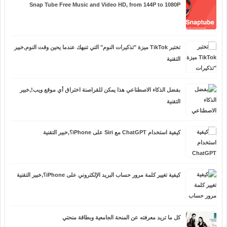
Snap Tube Free Music and Video HD, from 144P to 1080P
تختبر TikTok ميزة "تذكيرات النوم" التي تنبهك عندما يحين وقت النوم,خبير
التقنية
بفضل الذكاء الاصطناعي هذا يمكن للقراصنة اختراق أي موقع ويب!,خبير
التقنية
كيفية استخدام ChatGPT مع Siri على iPhone؟,خبير التقنية
كيفية تغيير كلمة مرور حساب البريد الإلكتروني على iPhone؟,خبير التقنية
كل ما تريد معرفته عن المنحة الجامعية وبطاقة منحتي