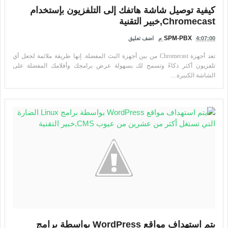
كيفية توصيل شاشة هاتفك إلى التلفزيون بإستخدام
Chromecast,خبير التقنية
SPM-PBX
4:07:00 م
اضف تعليق
تعد أجهزة Chromecast من بين أجهزة البث المفضلة. إنها طريقة ملائمة لجعل أي
تلفزيون أكثر ذكاءً وتسمح لك بسهولة عرض برامجك وأفلامك المفضلة على
الشاشة الكبيرة....
يتم استهداف مواقع WordPress بواسطة برامج