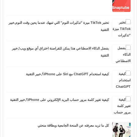
تختبر TikTok ميزة "تذكيرات النوم" التي تنبهك عندما يحين وقت النوم,خبير
التقنية
بفضل الذكاء الاصطناعي هذا يمكن للقراصنة اختراق أي موقع ويب!,خبير
التقنية
كيفية استخدام ChatGPT مع Siri على iPhone؟,خبير التقنية
كيفية تغيير كلمة مرور حساب البريد الإلكتروني على iPhone؟,خبير التقنية
كل ما تريد معرفته عن المنحة الجامعية وبطاقة منحتي