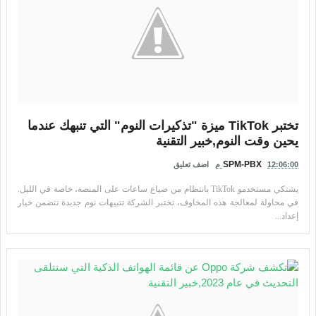
تختبر TikTok ميزة "تذكيرات النوم" التي تنبهك عندما
يحين وقت النوم,خبير التقنية
SPM-PBX
12:06:00 م
اضف تعليق
يشتكي مستخدمو TikTok بانتظام من ضياع ساعات على المنصة، خاصة في الليل.
في محاولة لمعالجة هذه المخاوف، تختبر الشركة تنبيهات نوم جديدة تتضمن خيار
إعداد...