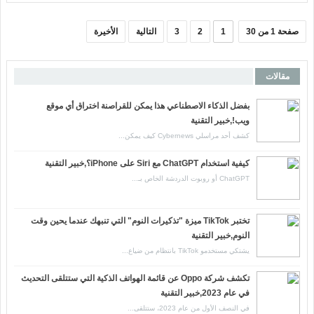
صفحة 1 من 30
1
2
3
التالية
الأخيرة
مقالات
بفضل الذكاء الاصطناعي هذا يمكن للقراصنة اختراق أي موقع
ويب!,خبير التقنية
كشف أحد مراسلي Cybernews كيف يمكن...
كيفية استخدام ChatGPT مع Siri على iPhone؟,خبير التقنية
ChatGPT أو روبوت الدردشة الخاص بـ...
تختبر TikTok ميزة "تذكيرات النوم" التي تنبهك عندما يحين وقت
النوم,خبير التقنية
يشتكي مستخدمو TikTok بانتظام من ضياع...
تكشف شركة Oppo عن قائمة الهواتف الذكية التي ستتلقى التحديث
في عام 2023,خبير التقنية
في النصف الأول من عام 2023، ستتلقى...