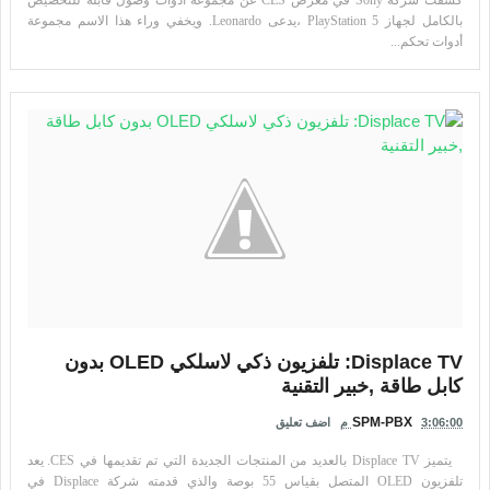
كشفت شركة Sony في معرض CES عن مجموعة أدوات وصول قابلة للتخصيص
بالكامل لجهاز PlayStation 5 ،يدعى Leonardo. ويخفي وراء هذا الاسم مجموعة
أدوات تحكم...
Displace TV: تلفزيون ذكي لاسلكي OLED بدون
كابل طاقة ,خبير التقنية
SPM-PBX
3:06:00 م
اضف تعليق
يتميز Displace TV بالعديد من المنتجات الجديدة التي تم تقديمها في CES. يعد
تلفزيون OLED المتصل بقياس 55 بوصة والذي قدمته شركة Displace في