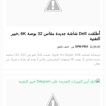
أطلقت Dell شاشة جديدة مقاس 32 بوصة 6K ,خبير
التقنية
SPM-PBX
11:06:00 ص
اضف تعليق
استجابةً لشاشة Apple Pro Display XDR، قدمت Dell للتو في CES 2023 شاشة
جديدة مقاس 32 بوصة 6K تستهدف المحترفين، والتي لا تقدم أي تنازلات تقريبًا. من
خلال...