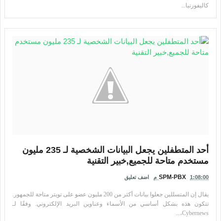
كاليفورنيا...
أحد المتطفلين يجعل البيانات الشخصية لـ 235 مليون
مستخدم متاحة للجميع,خبير التقنية
SPM-PBX
1:08:00 م
اضف تعليق
يقال إن المتسللين جعلوا بيانات أكثر من 200 مليون عضو على تويتر متاحة للجمهور.
تتكون هذه بشكل أساسي من الأسماء وعناوين البريد الإلكتروني. وفقًا لـ
Cybernews،...