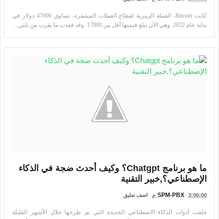
كانت Bitcoin، العملة الرمزية لقطاع العملات المشفرة، تساوي 47000 دولار في
بداية عام 2022. وهي الآن تبلغ قيمتها أقل من 17000. وقد فقدت ما يقرب من ثلثي...
ما هو برنامج Chatgpt؟ وكيف أحدث ضجة في الذكاء
الإصطناعي؟,خبير التقنية
SPM-PBX
3:06:00 م
اضف تعليق
خلقت أدوات الذكاء الاصطناعي الجديدة التي تم طرحها خلال الأشهر القليلة