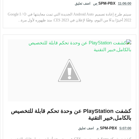
SPM-PBX
11:06:00 ص
اضف تعليق
سيتم طرح إعادة تصميم Android Auto الجديدة التي تمت معاينتها في Google I / O
2022 أخيرًا بدءًا من اليوم، وفقًا لإعلان في CES 2023. منذ ظهوره لأول مرة...
كشفت PlayStation عن وحدة تحكم قابلة للتخصيص
بالكامل,خبير التقنية
SPM-PBX
5:07:00 م
اضف تعليق