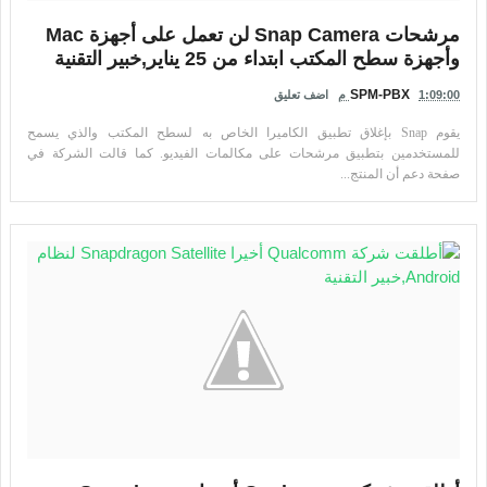
مرشحات Snap Camera لن تعمل على أجهزة Mac
وأجهزة سطح المكتب ابتداء من 25 يناير,خبير التقنية
SPM-PBX
1:09:00 م
اضف تعليق
يقوم Snap بإغلاق تطبيق الكاميرا الخاص به لسطح المكتب والذي يسمح
للمستخدمين بتطبيق مرشحات على مكالمات الفيديو. كما قالت الشركة في
صفحة دعم أن المنتج...