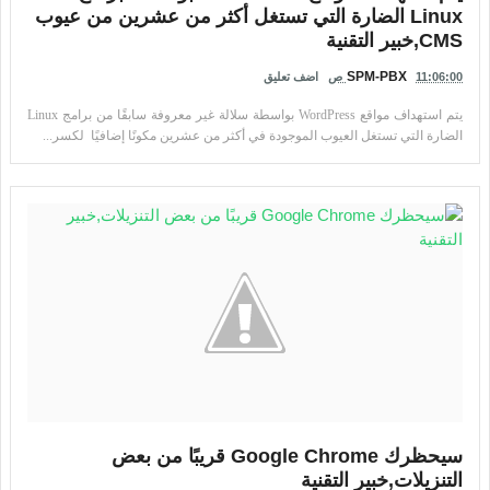
Linux الضارة التي تستغل أكثر من عشرين من عيوب
CMS,خبير التقنية
SPM-PBX
11:06:00 ص
اضف تعليق
يتم استهداف مواقع WordPress بواسطة سلالة غير معروفة سابقًا من برامج Linux
الضارة التي تستغل العيوب الموجودة في أكثر من عشرين مكونًا إضافيًا لكسر...
سيحظرك Google Chrome قريبًا من بعض
التنزيلات,خبير التقنية