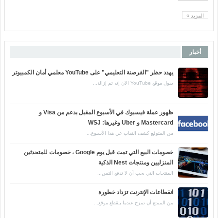
المزيد »
أخبار
يهدد حظر "القرصنة التعليمي" على YouTube معلمي أمان الكمبيوتر
يقول موقع YouTube الآن إنه تم إزالة...
ظهور عملة فيسبوك في الأسبوع المقبل بدعم من Visa و
Mastercard و Uber وغيرها: WSJ
من المتوقع كشف النقاب عن هذا الأسبوع...
خصومات البيع التي تمت قبل يوم Google ، خصومات للمتحدثين
المنزليين ومنتجات Nest الذكية
المنتجات التي يجب أن لا تدفع الثمن...
انقطاعات الإنترنت تزداد خطورة
من الممتع أن تمزح عندما ينقطع موقع...