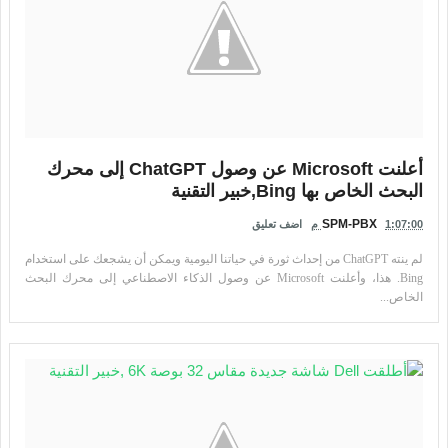
أعلنت Microsoft عن وصول ChatGPT إلى محرك
البحث الخاص بها Bing,خبير التقنية
SPM-PBX
1:07:00 م
اضف تعليق
لم ينته ChatGPT من إحداث ثورة في حياتنا اليومية ويمكن أن يشجعك على استخدام
Bing. هذا، وأعلنت Microsoft عن وصول الذكاء الاصطناعي إلى محرك البحث
الخاص...