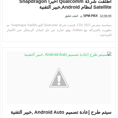
أطلقت شركة Qualcomm أخيرا Snapdragon
Satellite لنظام Android,خبير التقنية
SPM-PBX
12:06:00 م
اضف تعليق
بمناسبة معرض CES 2023، قدمت شركة Qualcomm للتو Snapdragon Satellite. تم
تطويره بالشراكة مع Iridium، وهو عبارة عن حل لتبادل الرسائل عبر الأقمار
الصناعية....
سيتم طرح إعادة تصميم Android Auto ,خبير التقنية