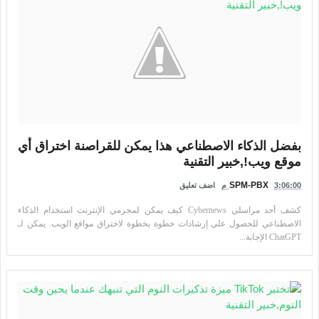
بفضل الذكاء الاصطناعي هذا يمكن للقراصنة اختراق أي
موقع ويب!,خبير التقنية
SPM-PBX
3:06:00 م
اضف تعليق
كشف أحد مراسلي Cybernews كيف يمكن لمجرمي الإنترنت استخدام الذكاء
الاصطناعي للحصول على إرشادات خطوة بخطوة لاختراق مواقع الويب. يمكن لـ
ChatGPT الإجابة...