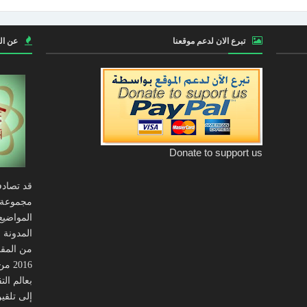
تبرع الان لدعم موقعنا
عن ال
Donate to support us
قد تصادف
مجموعة 
المواضيع
المدونة 
من المقال
016
بعالم ال
إلى تلقي