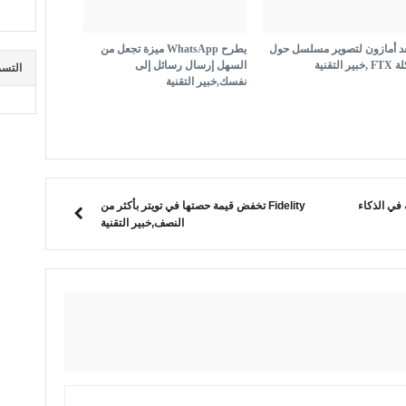
د أمازون لتصوير مسلسل حول
يطرح WhatsApp ميزة تجعل من
ر التقنية
السهل إرسال رسائل إلى
التسم
نفسك,خبير التقنية
دث ضجة في الذكاء
Fidelity تخفض قيمة حصتها في تويتر بأكثر من
النصف,خبير التقنية