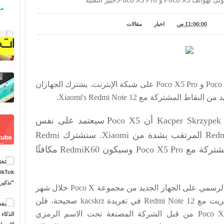
Poco X5 P,خبير التقنية
مو
11:06:00 ص
اخبار
مقالات
تسربت المواصفات الأولى لهاتفي Poco X5 و Poco X5 Pro على شبكة الإنترنت. يشترك الجهازان
لمشتركة مع Xiaomi's Redmi Note 12.
كشف عضو في Twitter يدعى Kacper Skrzypek أن Poco X5 سيعتمد على نفس
النظام الأساسي مثل Redmi Note 12 المرتقب بشدة من Xiaomi. ستشترك Redmi
Note12 Speed ​​S في القواسم المشتركة مع Poco X5 Pro وسيكون RedmiK60 مكافئًا
وفقًا للتسريبات، سيتم إضفاء الطابع الرسمي على الجهاز الجديد من مجموعة Poco X خلال شهر
يناير 2023. إذا كانت المقارنة التي أجريت مع Redmi Note 12 في تغريدة kacskrz صحيحة، فلن
تكون بالتالي رائدة. تم إدراج Poco X5 5G من قبل الشركة المصنعة تحت الاسم الرمزي