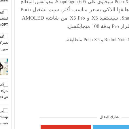
Moonstone. والمثير للدهشة أن Poco X5 5G سيحتوي على Snapdragon 695، وهو نفس المعالج
سيسمح هذا لـ Poco ببيع هاتفها الذكي بسعر مناسب أكثر. سيتم تشغيل Poco
X5 Pro بواسطة Snapdragon 778 G. سيستفيد X5 و X5 Pro من شاشة AMOLED.
ابكسل.
شارك المقال