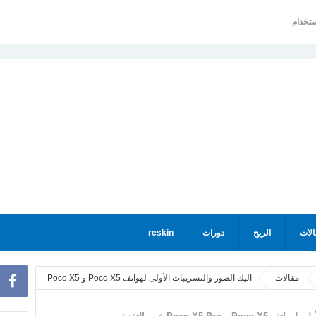
ستخدام
الات
الربح
دورات
reskin
مقالات
اليك الصور والتسريبات الأولى لهواتف Poco X5 و Poco X5