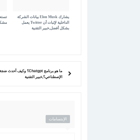
يشارك Elon Musk بيانات الشركة
تستع
الداخلية لإثبات أن Twitter يعمل
مشكلة FTX ,خبي
بشكل أفضل,خبير التقنية
ما هو برنامج Chatgpt؟ وكيف أح
الإصطناعي؟,خبير التقنية
الإبتسامات