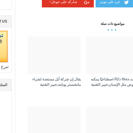
غرد على تويتر
شاركه على جوجل+
T US
مواضيع ذات صلة
تبرع 
أنشأت Meta ذكاءً اصطناعيًا يمكنه
يقال إن شركة آبل مستعدة لشراء
وض مثل الإنسان,خبير التقنية
مانشستر يونايتد,خبير التقنية
المتا