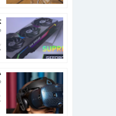
ه
0
ه
قد تع
0
س