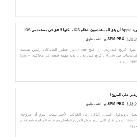
 يثق المستخدمون بنظام iOS ، لكنها لا تثق في مستخدمي iOS
SPM-PBX
5:36:0 م
اضف تعليق
يقول كريج فيديريغي إن فتح iPhone أمر خطير للغايةكان رئيس هندسة
البرمجيات في Apple ، كريغ فيديريغي ، لديه مهمة صعبة في محاكمة Epic v.
App: شرح...
يغبي على المريخ!
SPM-PBX
3:13:0 م
اضف تعليق
صل بروتوكول المنزل الذكي إلى الكوكب الأحمرعلمت اليوم أن مروحية
Ingenuity بدون طيار التي تدور حول المريخ تتواصل مع عربة المثابرة باستخدام
جهزة...