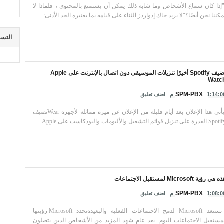
إذا كان سماع الأشخاص وما شابه ذلك يمكن أن يستمتع بالمحتوى ، فلماذا لا
مكننا نحن أيضًا؟"لا يريد جاك إدواردز الثناء على قيامه بما يعتبره الحد الأدنى:...
التسم
يضيف Spotify أخيرًا تنزيلات الموسيقى دون اتصال بالإنترنت على Apple
Watc
SPM-PBX
1:14:0 م
اضف تعليق
يأتي هذا الإعلان بعد أيام قليلة من الإعلان عن ميزة مماثلة لأجهزة Wearتضيف
لقدرة على تنزيل قوائم التشغيل والألبومات والبودكاست على Apple...
 هي رؤية Microsoft لمستقبل الاجتماعات
SPM-PBX
1:08:0 م
اضف تعليق
تستعد Microsoft لدمج الاجتماعات الفعلية والبعيدةتحدد Microsoft رؤيتها
مستقبل الاجتماعات اليوم. بعد عام شهد المزيد من الأشخاص الذين يتصلون