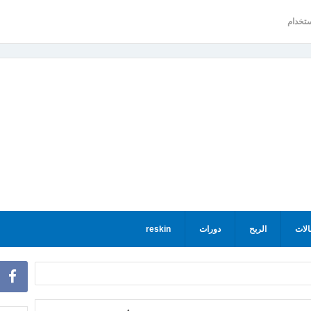
ستخدام
الات
الربح
دورات
reskin