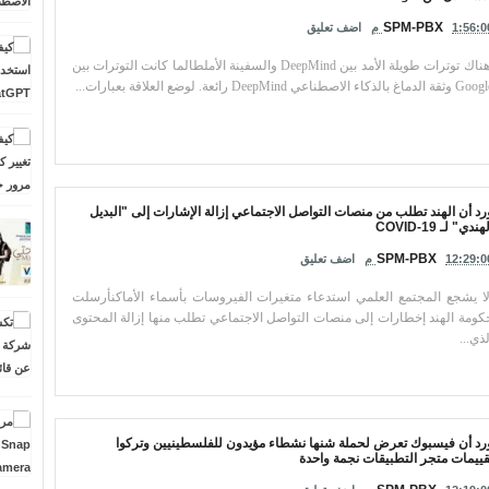
SPM-PBX
1:56:0 م
اضف تعليق
هناك توترات طويلة الأمد بين DeepMind والسفينة الأملطالما كانت التوترات بين
قة الدماغ بالذكاء الاصطناعي DeepMind رائعة. لوضع العلاقة بعبارات...
رد أن الهند تطلب من منصات التواصل الاجتماعي إزالة الإشارات إلى "البديل
هندي" لـ COVID-19
SPM-PBX
12:29:0 م
اضف تعليق
ا يشجع المجتمع العلمي استدعاء متغيرات الفيروسات بأسماء الأماكنأرسلت
كومة الهند إخطارات إلى منصات التواصل الاجتماعي تطلب منها إزالة المحتوى
لذي...
رد أن فيسبوك تعرض لحملة شنها نشطاء مؤيدون للفلسطينيين وتركوا
قييمات متجر التطبيقات نجمة واحدة