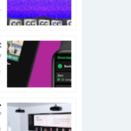
"
ي
h
0
Spotify ا
هذه
0
ل