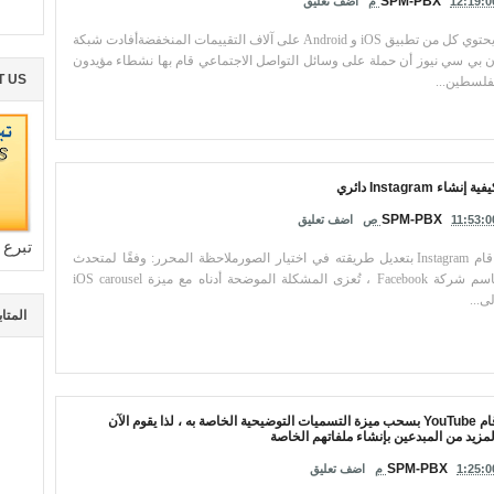
SPM-PBX
12:19:0 م
اضف تعليق
يحتوي كل من تطبيق iOS و Android على آلاف التقييمات المنخفضةأفادت شبكة
ن بي سي نيوز أن حملة على وسائل التواصل الاجتماعي قام بها نشطاء مؤيدون
T US
فلسطين...
فية إنشاء Instagram دائري
SPM-PBX
11:53:0 ص
اضف تعليق
تبرع 
قام Instagram بتعديل طريقته في اختيار الصورملاحظة المحرر: وفقًا لمتحدث
باسم شركة Facebook ، تُعزى المشكلة الموضحة أدناه مع ميزة iOS carousel
لى...
المتا
قام YouTube بسحب ميزة التسميات التوضيحية الخاصة به ، لذا يقوم الآن
لمزيد من المبدعين بإنشاء ملفاتهم الخاصة
SPM-PBX
1:25:0 م
اضف تعليق