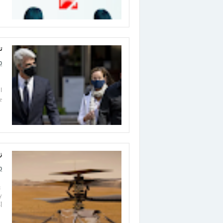
تريد Apple أن
0
le
ز
0
ي
أ