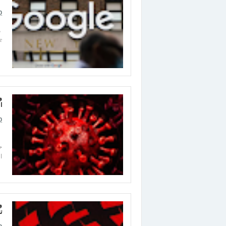
0
Google وث
و
ال
0
ل
ح
ا
و
ت