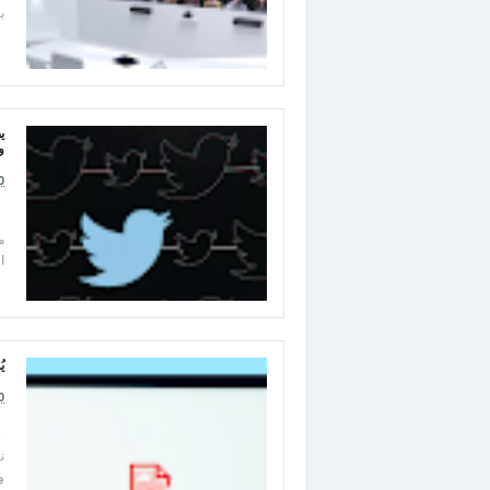
ب
و
0
و
م
ا
ي
0
س
ن
وف