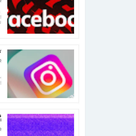
0
إ
ل
كي
0
إ
ا
0