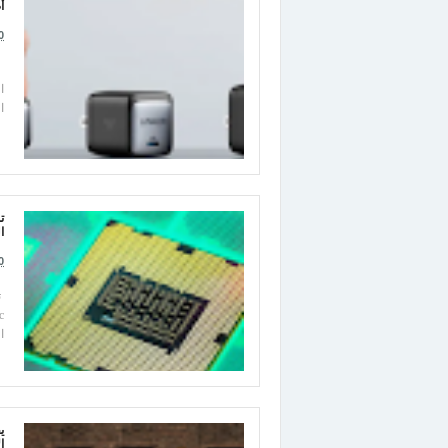
أصبح
0
ا
ا
ا
0
ا
ال