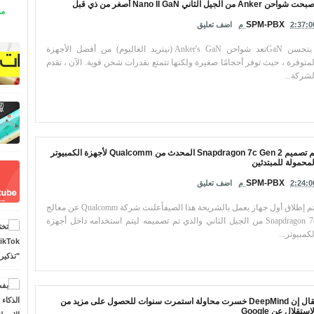
ت شواحن Anker من الجيل الثاني Nano II GaN أصغر من ذي قبل
مو
SPM-PBX
2:37:0 م
اضف تعليق
يتحسن GaNتعد شواحن Anker's GaN (نيتريد الغاليوم) من أفضل الأجهزة
لمتوفرة ، حيث توفر أحجامًا صغيرة ولكنها تتمتع بقدرات شحن قوية. الآن ، تقدم
لشركة...
تم تصميم Snapdragon 7c Gen 2 المحدث من Qualcomm لأجهزة الكمبيوتر
لمحمولة للمبتدئين
SPM-PBX
2:24:0 م
اضف تعليق
تم إطلاق أول جهاز يعمل بالشريحة هذا الصيفأعلنت شركة Qualcomm عن معالج
Snapdragon 7c من الجيل الثاني والذي تم تصميمه ليتم استخدامه داخل أجهزة
لكمبيوتر...
يقال إن DeepMind خسرت محاولة استمرت سنوات للحصول على مزيد من
استقلال عن Google