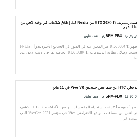
يستمر تسريب RTX 3080 Ti من Nvidia قبل إطلاق شائعات في وقت لاحق من
ذا الشهر
SPM-PBX
12:30:0 م
اضف تعليق
ظهر RTX 3080 Ti غير المعلن عنه في الصور في الأسابيع الأخيرةيبدو أن Nvidia
تستعد لإطلاق بطاقة الرسومات RTX 3080 Ti الخاصة بها في وقت لاحق من
ذا...
لن HTC عن سماعتين جديدتين Vive VR في 11 مايو
SPM-PBX
12:20:0 م
اضف تعليق
يبدو أنه موجه أكثر نحو استخدام المؤسسات ، وليس الألعابتخطط HTC للكشف
عن اثنين من سماعات الواقع الافتراضي Vive في مؤتمر ViveCon 2021 الذي
يعقد في...