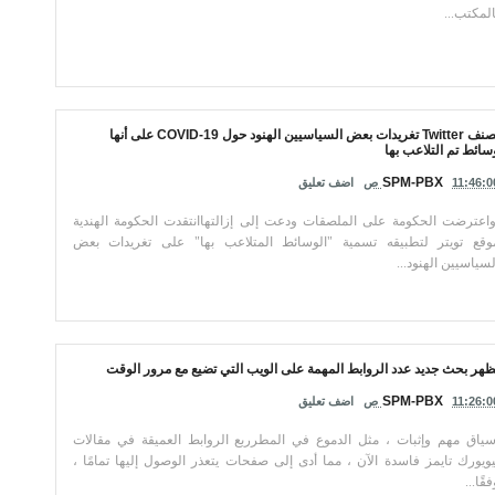
المكتب...
يصنف Twitter تغريدات بعض السياسيين الهنود حول COVID-19 على أنها
سائط تم التلاعب بها
SPM-PBX
11:46:0 ص
اضف تعليق
اعترضت الحكومة على الملصقات ودعت إلى إزالتهاانتقدت الحكومة الهندية
وقع تويتر لتطبيقه تسمية "الوسائط المتلاعب بها" على تغريدات بعض
لسياسيين الهنود...
ُظهر بحث جديد عدد الروابط المهمة على الويب التي تضيع مع مرور الوقت
SPM-PBX
11:26:0 ص
اضف تعليق
ياق مهم وإثبات ، مثل الدموع في المطرربع الروابط العميقة في مقالات
يويورك تايمز فاسدة الآن ، مما أدى إلى صفحات يتعذر الوصول إليها تمامًا ،
قًا...