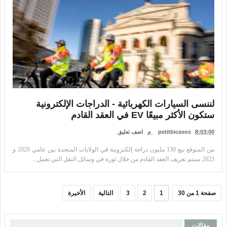
لننسى السيارات الكهربائية - الدراجات الإلكترونية
ستكون الأكثر مبيعًا EV في العقد القادم
8:03:00 م
petitbicasos
اضف تعليق
من المتوقع بيع 130 مليون دراجة إلكترونية في الولايات المتحدة بين عامي 2020 و
2023 سيتم تعريف العقد القادم من خلال ثورة في وسائل النقل التي تعمل...
صفحة 1 من 30
1
2
3
التالية
الأخيرة
مقالات