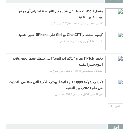
بفضل الذكاء الاصطناعي هذا يمكن للقراصنة اختراق أي موقع
ويب!,خبير التقنية
كشف أحد مراسلي Cybernews كيف يمكن...
كيفية استخدام ChatGPT مع Siri على iPhone؟,خبير التقنية
ChatGPT أو روبوت الدردشة الخاص بـ...
تختبر TikTok ميزة "تذكيرات النوم" التي تنبهك عندما يحين وقت
النوم,خبير التقنية
يشتكي مستخدمو TikTok بانتظام من ضياع...
تكشف شركة Oppo عن قائمة الهواتف الذكية التي ستتلقى التحديث
في عام 2023,خبير التقنية
في النصف الأول من عام 2023، ستتلقى...
المزيد »
أخبار