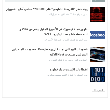
يهدد حظر "القرصنة التعليمي" على YouTube معلمي أمان الكمبيوتر
يقول موقع YouTube الآن إنه تم إزالة...
ظهور عملة فيسبوك في الأسبوع المقبل بدعم من Visa و
Mastercard و Uber وغيرها: WSJ
من المتوقع كشف النقاب عن هذا الأسبوع...
خصومات البيع التي تمت قبل يوم Google ، خصومات للمتحدثين
المنزليين ومنتجات Nest الذكية
المنتجات التي يجب أن لا تدفع الثمن...
انقطاعات الإنترنت تزداد خطورة
من الممتع أن تمزح عندما ينقطع موقع...
المزيد »