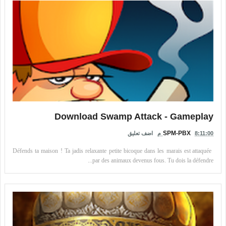
Download Swamp Attack - Gameplay
SPM-PBX
8:11:00 م
اضف تعليق
Défends ta maison ! Ta jadis relaxante petite bicoque dans les marais est attaquée
par des animaux devenus fous. Tu dois la défendre...