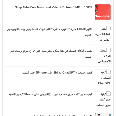
Snap Tube Free Music and Video HD, from 144P to 1080P
تختبر TikTok ميزة "تذكيرات النوم" التي تنبهك عندما يحين وقت النوم,خبير
التقنية
بفضل الذكاء الاصطناعي هذا يمكن للقراصنة اختراق أي موقع ويب!,خبير
التقنية
كيفية استخدام ChatGPT مع Siri على iPhone؟,خبير التقنية
كيفية تغيير كلمة مرور حساب البريد الإلكتروني على iPhone؟,خبير التقنية
كل ما تريد معرفته عن المنحة الجامعية وبطاقة منحتي