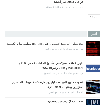
في عام 2023,خبير التقنية
في النصف الأول من عام 2023، ستتلقى...
المزيد »
أخبار
يهدد حظر "القرصنة التعليمي" على YouTube معلمي أمان الكمبيوتر
يقول موقع YouTube الآن إنه تم إزالة...
ظهور عملة فيسبوك في الأسبوع المقبل بدعم من Visa و
Mastercard و Uber وغيرها: WSJ
من المتوقع كشف النقاب عن هذا الأسبوع...
خصومات البيع التي تمت قبل يوم Google ، خصومات للمتحدثين
المنزليين ومنتجات Nest الذكية
المنتجات التي يجب أن لا تدفع الثمن...
انقطاعات الإنترنت تزداد خطورة