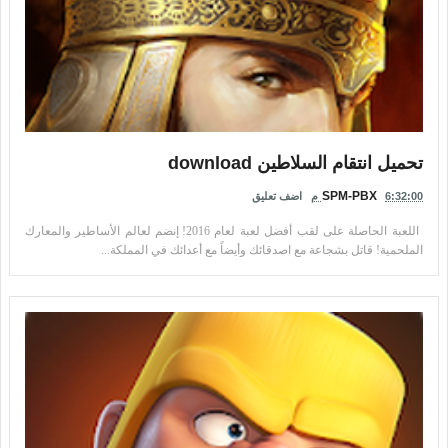
تحميل انتقام السلاطين download
SPM-PBX
6:32:00 م
اضف تعليق
اللعبة الحاصلة على لقب أفضل لعبة لعام 2016! إنضم لعالم الأساطير والمعارك
الملحمية! قاتل بشجاعة مع اصدقائك وأيضاً مع أعدائك في المملكة...