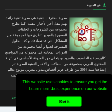
عن المدونة
مدونة محترف التقنية هي مدونة تقنية رائدة
تهتم بنقل آخر الأخبار التقنية ،كما نطرح
مجموعة من الشروحات و الحلقات
المصورة بالفيديو نتطرق فيها لمجموعة من
المشاكل التي قد تصادفك و كدا الحلول
المقترحة لحلها و أيضا مجموعة من
الدورات المجانية في مجموعة من المواضيع
كالبرمجة و الحاسوب والمزيد ،و يتجلى دور المدونة الأساسي في أثراء
المحتوى العربي بمجموعة من المقالات و الأخبار التقنية.المدونة تم
إنشاءها سنة 2016 من طرف عزيز أقضاض:مدون مغربي مولوع بعالم
التقنية و حل المشاكل المتعلقة بالتقنية و أطمح إلى تلقين ما تعلمته
إلى الشاب العربي عبر مجموعة من التدوينات و الحلقات التقنية.
This website uses cookies to ensure you get the
Learn more
best experience on our website.
جميع الحقوق محفوظة لدى
Professional - Tech _ خبير التقنية
© 2016
Got it!