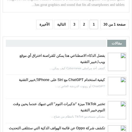
has great graphics and sound that fits all smartphones and tablets...
صفحة 1 من 30
1
2
3
التالية
الأخيرة
مقالات
بفضل الذكاء الاصطناعي هذا يمكن للقراصنة اختراق أي موقع
ويب!,خبير التقنية
كشف أحد مراسلي Cybernews كيف يمكن...
كيفية استخدام ChatGPT مع Siri على iPhone؟,خبير التقنية
ChatGPT أو روبوت الدردشة الخاص بـ...
تختبر TikTok ميزة "تذكيرات النوم" التي تنبهك عندما يحين وقت
النوم,خبير التقنية
يشتكي مستخدمو TikTok بانتظام من ضياع...
تكشف شركة Oppo عن قائمة الهواتف الذكية التي ستتلقى التحديث