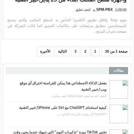
SPM-PBX
1:09:00 م
اضف تعليق
يقوم Snap بإغلاق تطبيق الكاميرا الخاص به لسطح المكتب والذي يسمح
للمستخدمين بتطبيق مرشحات على مكالمات الفيديو. كما قالت الشركة في
صفحة دعم أن المنتج...
صفحة 1 من 30
1
2
3
التالية
الأخيرة
مقالات
بفضل الذكاء الاصطناعي هذا يمكن للقراصنة اختراق أي موقع
ويب!,خبير التقنية
كشف أحد مراسلي Cybernews كيف يمكن...
كيفية استخدام ChatGPT مع Siri على iPhone؟,خبير التقنية
ChatGPT أو روبوت الدردشة الخاص بـ...
تختبر TikTok ميزة "تذكيرات النوم" التي تنبهك عندما يحين وقت