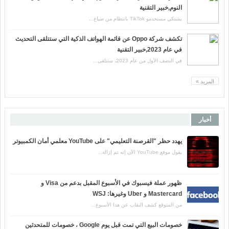
النوم,خبير التقنية
يشتكي مستخدمو TikTok بانتظام من ضياع...
تكشف شركة Oppo عن قائمة الهواتف الذكية التي ستتلقى التحديث
في عام 2023,خبير التقنية
في النصف الأول من عام 2023، ستتلقى...
المزيد »
أخبار
يهدد حظر "القرصنة التعليمي" على YouTube معلمي أمان الكمبيوتر
يقول موقع YouTube الآن إنه تم إزالة...
ظهور عملة فيسبوك في الأسبوع المقبل بدعم من Visa و
Mastercard و Uber وغيرها: WSJ
من المتوقع كشف النقاب عن هذا الأسبوع...
خصومات البيع التي تمت قبل يوم Google ، خصومات للمتحدثين