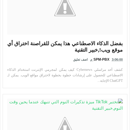
بفضل الذكاء الاصطناعي هذا يمكن للقراصنة اختراق أي
موقع ويب!,خبير التقنية
SPM-PBX
3:06:00 م
اضف تعليق
كشف أحد مراسلي Cybernews كيف يمكن لمجرمي الإنترنت استخدام الذكاء
الاصطناعي للحصول على إرشادات خطوة بخطوة لاختراق مواقع الويب. يمكن لـ
ChatGPT الإجابة...