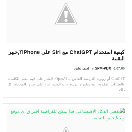
كيفية استخدام ChatGPT مع Siri على iPhone؟,خبير
التقنية
SPM-PBX
6:07:00 م
اضف تعليق
ChatGPT أو روبوت الدردشة الخاص بـ OpenAI، القادر على فهم معنى الكلمات
والعبارات المقدمة إليه ويقترح الردود ذات الصلة، بناءً على سياق المحادثة. كل
ذلك...