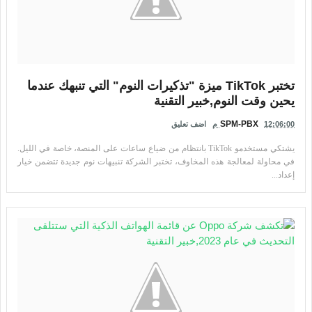
تختبر TikTok ميزة "تذكيرات النوم" التي تنبهك عندما
يحين وقت النوم,خبير التقنية
SPM-PBX
12:06:00 م
اضف تعليق
يشتكي مستخدمو TikTok بانتظام من ضياع ساعات على المنصة، خاصة في الليل.
في محاولة لمعالجة هذه المخاوف، تختبر الشركة تنبيهات نوم جديدة تتضمن خيار
إعداد...