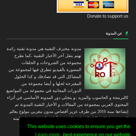
Donate to support us
عن المدونة
مدونة محترف التقنية هي مدونة تقنية رائدة
تهتم بنقل آخر الأخبار التقنية ،كما نطرح
مجموعة من الشروحات و الحلقات
المصورة بالفيديو نتطرق فيها لمجموعة من
المشاكل التي قد تصادفك و كدا الحلول
المقترحة لحلها و أيضا مجموعة من
الدورات المجانية في مجموعة من المواضيع
كالبرمجة و الحاسوب والمزيد ،و يتجلى دور المدونة الأساسي في أثراء
المحتوى العربي بمجموعة من المقالات و الأخبار التقنية.المدونة تم
إنشاءها سنة 2016 من طرف عزيز أقضاض:مدون مغربي مولوع بعالم
التقنية و حل المشاكل المتعلقة بالتقنية و أطمح إلى تلقين ما تعلمته
إلى الشاب العربي عبر مجموعة من التدوينات و الحلقات التقنية.
This website uses cookies to ensure you get the
Learn more
best experience on our website.