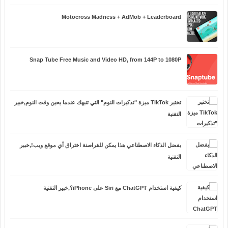
Motocross Madness + AdMob + Leaderboard
Snap Tube Free Music and Video HD, from 144P to 1080P
تختبر TikTok ميزة "تذكيرات النوم" التي تنبهك عندما يحين وقت النوم,خبير
التقنية
بفضل الذكاء الاصطناعي هذا يمكن للقراصنة اختراق أي موقع ويب!,خبير
التقنية
كيفية استخدام ChatGPT مع Siri على iPhone؟,خبير التقنية