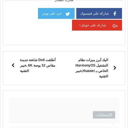
شارك المقال
شاركه على فيسبوك
غرد على تويتر
شاركه على جوجل+
اليك أبرز ميزات نظام
أطلقت Dell شاشة جديدة
التشغيل HarmonyOS
مقاس 32 بوصة 6K ,خبير
الخاص بـ Huawei,خبير
التقنية
التقنية
الإبتسامات