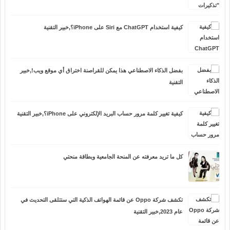
كيفية استخدام ChatGPT مع Siri على iPhone؟,خبير التقنية
بفضل الذكاء الاصطناعي هذا يمكن للقراصنة اختراق أي موقع ويب!,خبير
التقنية
كيفية تغيير كلمة مرور حساب البريد الإلكتروني على iPhone؟,خبير التقنية
كل ما تريد معرفته عن المنحة الجامعية وبطاقة منحتي
تكشف شركة Oppo عن قائمة الهواتف الذكية التي ستتلقى التحديث في
عام 2023,خبير التقنية