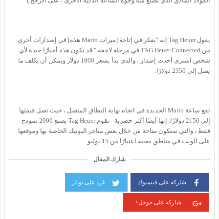
الفولاذ المادي الذي تصنع منه وجوه الساعة الذكية الأخرى ، على الأرجح.)
يقول Tag Heuer إنه "يفكر في إتاحة [ميزات Mario هذه] في إصدارات أخرى
من TAG Heuer Connected في مرحلة لاحقة." قد تكون هذه أخبارًا جيدة لأي
شخص اشترى أحدث إصدار ، والذي بدأ بسعر 1800 دولار ويمكن أن يكلف ما
يصل إلى 2350 دولارًا.
تقع ساعة Mario الجديدة في اتجاه نهاية النطاق المتصل ، حيث تصل قيمتها
إلى 2150 دولارًا. إنها أيضًا أكثر حصرية - تقوم Tag Heuer بصنع 2000 نموذج
فقط ، والتي ستكون متاحة من خلال بعض متاجر البوتيك الخاصة بها وموقعها
على الويب في مناطق معينة اعتبارًا من 15 يوليو.
شارك المقال
شاركه على فيسبوك
غرد على تويتر
شاركه على جوجل+