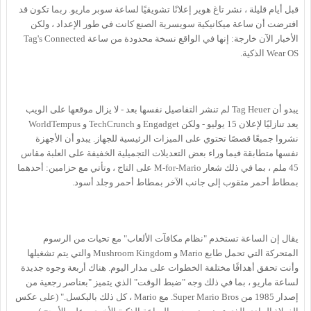
قبل أيام قليلة ، نشر تاغ هوير إعلانًا تشويقيًا لساعة سوبر ماريو. ربما تكون قد
افترضت أن ساعة ميكانيكية سويسرية الصنع كانت في طور الإعداد ، ولكن
الأخبار الآن خارجة: إنها في الواقع نسخة محدودة من ساعة Tag's Connected
Wear OS الذكية.
يبدو أن Tag Heuer لم تنشر التفاصيل نفسها بعد - لا يزال موقعها على الويب
يعد تنازليًا لإعلان 15 يوليو - ولكن Engadget و TechCrunch و WorldTempus
نشروا جميعًا قصصًا تحتوي على الميزات الرئيسية للجهاز. يبدو أن الأجهزة
نفسها متطابقة فيما وراء بعض التعديلات التجميلية الخفيفة على العلبة مقاس
45 ملم ، بما في ذلك شعار M-for-Mario على التاج ، وتأتي مع حزامين: أحدهما
بمطاط أحمر مثقوب إلى جانب الآخر بمطاط أحمر وجلد أسود.
يقال إن الساعة تستخدم "نظام مكافآت الألعاب" مع تحيات من الرسوم
المتحركة التي تحمل طابع Mario و Mushroom Kingdom والتي يتم تشغيلها
وأنت تحقق أهدافًا مختلفة الخطوات على مدار اليوم. هناك أربعة وجوه جديدة
لساعة ماريو ، بما في ذلك وجه "ضبط الوقت" الذي يتميز "بعناصر رجعية من
إصدار 1985 من Super Mario Bros. مع Mario ، كل ذلك بالبكسل." (على عكس