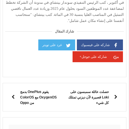
في أكتوبر ، كتب الرئيس التنفيذي سوندار بيتشاي في مدونة أن الشركة تخطط
لمضاعفة عدد الموظفين السود بحلول عام 2025 وزيادة عدد العمال ناقصي
التمثيل في المناصب العليا بنسبة 30 في المائة. كتب بيتشاي: "سنحاسب
أنفسنا على إنشاء مكان عمل شامل".
شارك المقال
شاركه على فيسبوك
غرد على تويتر
شاركه على جوجل+
حصلت عائلة سمبسون على
يقوم OnePlus بدمج
Loki قصيرة لأن ديزني تمتلك
OxygenOS مع ColorOS
كل شيء
من Oppo