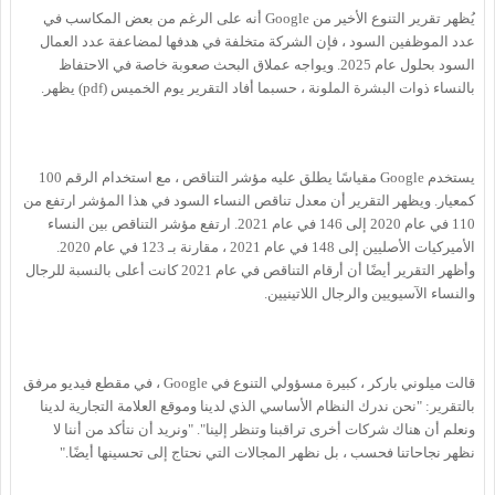
يُظهر تقرير التنوع الأخير من Google أنه على الرغم من بعض المكاسب في
عدد الموظفين السود ، فإن الشركة متخلفة في هدفها لمضاعفة عدد العمال
السود بحلول عام 2025. ويواجه عملاق البحث صعوبة خاصة في الاحتفاظ
بالنساء ذوات البشرة الملونة ، حسبما أفاد التقرير يوم الخميس (pdf) يظهر.
يستخدم Google مقياسًا يطلق عليه مؤشر التناقص ، مع استخدام الرقم 100
كمعيار. ويظهر التقرير أن معدل تناقص النساء السود في هذا المؤشر ارتفع من
110 في عام 2020 إلى 146 في عام 2021. ارتفع مؤشر التناقص بين النساء
الأميركيات الأصليين إلى 148 في عام 2021 ، مقارنة بـ 123 في عام 2020.
وأظهر التقرير أيضًا أن أرقام التناقص في عام 2021 كانت أعلى بالنسبة للرجال
والنساء الآسيويين والرجال اللاتينيين.
قالت ميلوني باركر ، كبيرة مسؤولي التنوع في Google ، في مقطع فيديو مرفق
بالتقرير: "نحن ندرك النظام الأساسي الذي لدينا وموقع العلامة التجارية لدينا
ونعلم أن هناك شركات أخرى تراقبنا وتنظر إلينا". "ونريد أن نتأكد من أننا لا
نظهر نجاحاتنا فحسب ، بل نظهر المجالات التي نحتاج إلى تحسينها أيضًا."