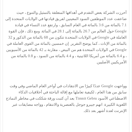
أحرزت الشركة بعض التقدم في أهدافها المتعلقة بالتمثيل والتنوع ، حيث
ضاعفت عدد الموظفين السود المعينين لفريق قيادتها في الولايات المتحدة إلى
7.1 بالمائة من 3.6 بالمائة في العام السابق ، وارتفع عدد النساء في قيادة
Google حول العالم من 26.7 بالمائة إلى 28.1 في المائة. ومع ذلك ، فإن القوة
العاملة في Google في الولايات المتحدة تتكون من 68 بالمائة من الذكور و 32
بالمائة من الإناث ، كما يوضح التقرير. إن خمسين بالمائة من القوى العاملة في
Google في الولايات المتحدة هم من البيض ، مقارنة بـ 42 بالمائة من الآسيويين
، و 6.4 بالمائة من أمريكا اللاتينية ، و 4.4 بالمائة من السود ، و 0.8 بالمائة من
الأمريكيين الأصليين.
وواجهت Google عددًا كبيرًا من الانتقادات في أواخر العام الماضي وفي وقت
سابق من هذا العام ، لكيفية تعاملها مع إقالة الباحثة في أخلاقيات الذكاء
الاصطناعي الأسود Timnit Gebru بعد أن كتبت ورقة شككت في مخاطر النماذج
اللغوية الكبيرة. اتهم جيبرو جوجل بالعنصرية والانتقام ، وواجه مضايقات عبر
الإنترنت لعدة أشهر بعد ذلك.