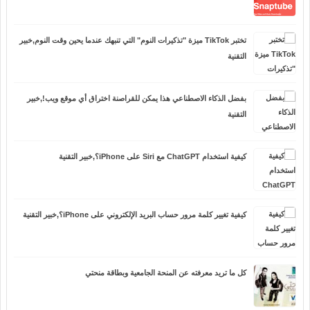
تختبر TikTok ميزة "تذكيرات النوم" التي تنبهك عندما يحين وقت النوم,خبير
التقنية
بفضل الذكاء الاصطناعي هذا يمكن للقراصنة اختراق أي موقع ويب!,خبير
التقنية
كيفية استخدام ChatGPT مع Siri على iPhone؟,خبير التقنية
كيفية تغيير كلمة مرور حساب البريد الإلكتروني على iPhone؟,خبير التقنية
كل ما تريد معرفته عن المنحة الجامعية وبطاقة منحتي