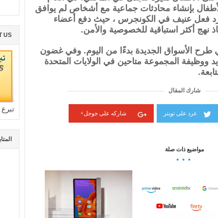
أطفال بإنشاء محادثات جماعية مع أشخاص لم يوافق
 رد فعل عنيف في الكونجرس ، حيث دفع أعضاء
 نهج أكثر استباقية للخصوصية والأمن.
T US
 تطبيق Messenger Kids في طرح الأسواق الجديدة بدءًا من اليوم. وفي غضون
 ووظيفة المجموعة متاحين في الولايات المتحدة
ابعة.
شارك المقال
تبرع 
غرد على تويتر
شاركه على جوجل+
المتا
مواضيع ذات صلة