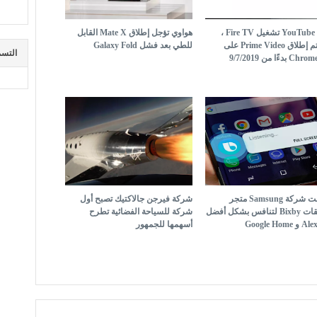
عاود YouTube تشغيل Fire TV ،
هواوي تؤجل إطلاق Mate X القابل
وسيتم إطلاق Prime Video على
للطي بعد فشل Galaxy Fold
التسم
 بدءًا من 9/7/2019
أطلقت شركة Samsung متجر
شركة فيرجن جالاكتيك تصبح أول
تطبيقات Bixby لتنافس بشكل أفضل
شركة للسياحة الفضائية تطرح
أسهمها للجمهور