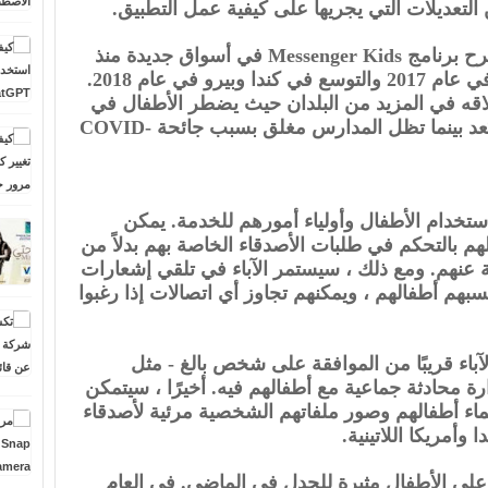
استغرقت Facebook وقتها في طرح برنامج Messenger Kids في أسواق جديدة منذ
إطلاقها الأصلي للولايات المتحدة في عام 2017 والتوسع في كندا وبيرو في عام 2018.
Face أنه يتم إطلاقه في المزيد من البلدان حيث يضطر الأطفال في
جميع أنحاء العالم إلى التعلم عن بُعد بينما تظل المدارس مغلق بسبب جائحة COVID-
استخدام الأطفال وأولياء أمورهم للخدمة. يمكن
الهم بالتحكم في طلبات الأصدقاء الخاصة بهم بدلاً من
 عنهم. ومع ذلك ، سيستمر الآباء في تلقي إشعارات
Messenge الذين يكسبهم أطفالهم ، ويمكنهم تجاوز أي اتصالات إذا رغبوا
آباء قريبًا من الموافقة على شخص بالغ - مثل
ة محادثة جماعية مع أطفالهم فيه. أخيرًا ، سيتمكن
سماء أطفالهم وصور ملفاتهم الشخصية مرئية لأصدقاء
 وأمريكا اللاتينية.
Face التي تركز على الأطفال مثيرة للجدل في الماضي. في العام