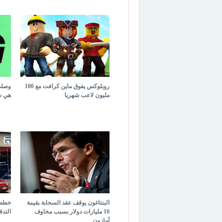
روبلوكس يفوق ماين كرافت مع 100
مليون لاعب شهريا
هي س
البنتاغون يوقف عقد السحابة بقيمة
خطط 
10 مليارات دولار بسبب مخاوف
التدق
أمازون