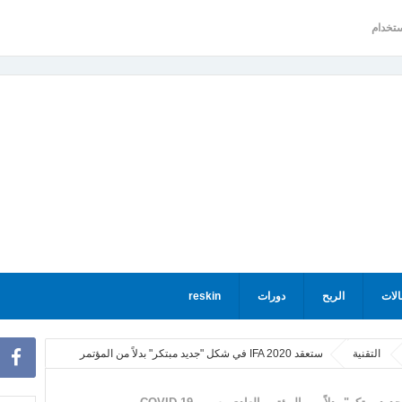
ستخدام
الات
الربح
دورات
reskin
التقنية
ستعقد IFA 2020 في شكل "جديد مبتكر" بدلاً من المؤتمر