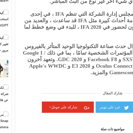
أي شيء آخر غير نوع من البث المباشر.
يقول هانز جواكيم كامب ، رئيس مجلس إدارة الشركة التي تنظم IFA ، في إحدى
التغريدات أن اللائحة التي تمنع إقامة أحداث كبيرة مثل IFA قد ساعدت ، والعديد من
العارضين الذين ربما كانوا يخططون لحضور في IFA 2020 ، للبدء في وضع خطط لما
لأحوال حدث صناعة التكنولوجيا الوحيد المتأثر بالفيروس
التاجي الجديد. تم إلغاء العديد من المؤتمرات الشخصية تمامًا ، بما في ذلك Google I /
O 2020 و MWC 2020 و SXSW 2020 و Facebook F8 و GDC 2020. وتعهد آخرون
باستضافة أحداث افتراضية ، مثل Oculus Connect و E3 2020 و Apple's WWDC
شارك المقال
غرد على تويتر
شاركه على جوجل+
مواضيع ذات صلة