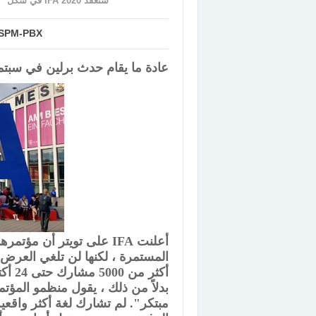
ستعقد IFA 2020 في شكل "جديد مبتكر" بدلاً من المؤتمر العادي بسبب COVID-19
SPM-PBX
عادة ما يقام حدث برلين في سبتم
المستمرة ، لكنها لن تلغي العرض
مبتكر". لم تشارك لغة أكثر واقعية 