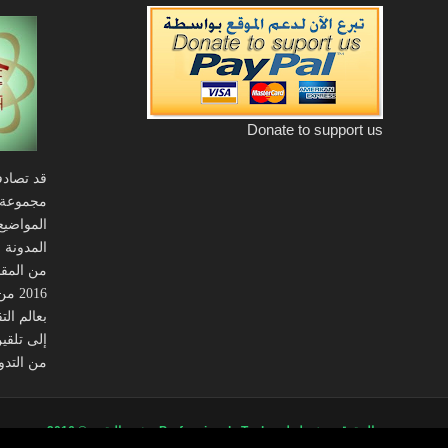
Donate to support us
قد تصادف
مجموعة 
المواضيع
المدونة 
من المقال
016
بعالم ال
إلى تلقي
من التدوي
جميع الحقوق محفوظة لدى
Professional - Tech _ خبير التقنية
© 2016