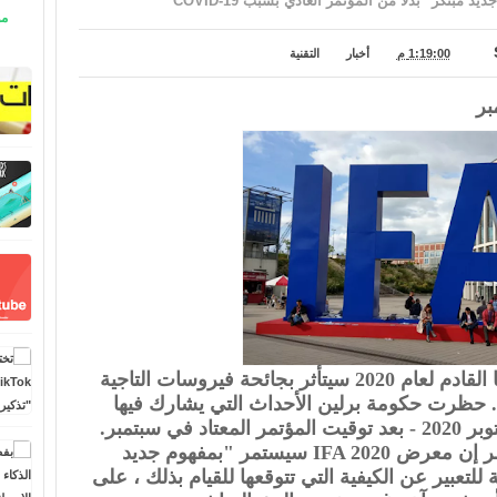
مو
1:19:00 م
أخبار
التقنية
بر
أعلنت IFA على تويتر أن مؤتمرها القادم لعام 2020 سيتأثر بجائحة فيروسات التاجية
. حظرت حكومة برلين الأحداث التي يشارك فيها
أكثر من 5000 مشارك حتى 24 أكتوبر 2020 - بعد توقيت المؤتمر المعتاد في سبتمبر.
بدلاً من ذلك ، يقول منظمو المؤتمر إن معرض IFA 2020 سيستمر "بمفهوم جديد
للتعبير عن الكيفية التي تتوقعها للقيام بذلك ، على