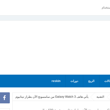
ستخدام
الات
الربح
دورات
reskin
التقنية
يأتي هاتف Galaxy Watch 3 من سامسونج الآن بطراز تيتانيوم