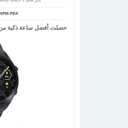
يأتي هاتف Galaxy Watch 3 من سامسونج الآن بطراز تيتانيوم بقيمة 600 دولار
SPM-PBX
حصلت أفضل ساعة ذكية من س