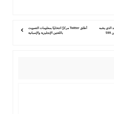
عن جهاز iPad Air الجديد الذي يشبه
أطلق Twitter مركزًا انتخابيًا بمعلومات التصويت
إلى حد كبير جهاز iPad Pro ، بسعر يبدأ من 599
باللغتين الإنجليزية والإسبانية