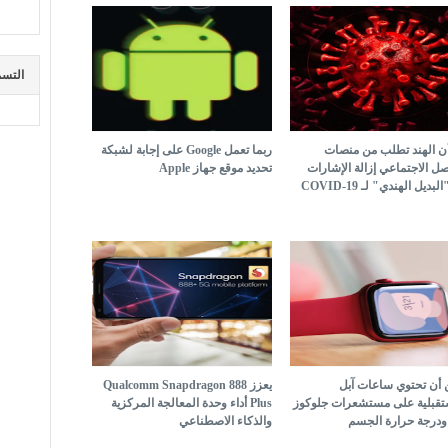
التسم
أن الهند تطلب من منصات
ربما تعمل Google على إجابة لشبكة
صل الاجتماعي إزالة الإشارات
تحديد موقع جهاز Apple
بديل الهندي" لـ COVID-19
 أن تحتوي ساعات آبل
يعزز Qualcomm Snapdragon 888
تقبلية على مستشعرات جلوكوز
Plus أداء وحدة المعالجة المركزية
 ودرجة حرارة الجسم
والذكاء الاصطناعي