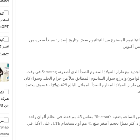
Galaxy Wa المصنوع من التيتانيوم المصنوع من التيتانيوم سعرًا وتاريخ إصدار: سيبدأ سعره من
من الناحية الوظيفية ، يتطابق طراز التيتانيوم الجديد مع طراز الفولاذ المقاوم للصدأ الذي أصدرته Samsung في وقت
الواضح) وإدراج سوار التيتانيوم المطابق بدلاً من حزام الجلد. وسواء كان
ذلك يستحق علاوة السعر البالغة 170 دولارًا على طراز الفولاذ المقاوم للصدأ المماثل البالغ 429 دولارًا ، فسوف يعتمد
.
للبدء ، تخطط Samsung لإصدار نسخة متغيرة من الساعة بتقنية Bluetooth مقاس 45 مم فقط في نظام ألوان واحد
"أسود غامض". لن تتمكن من الحصول على مواد أكثر تميزًا بحجم أصغر يبلغ 41 مم أو باستخدام LTE ، على الأقل في