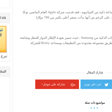
سامسونج ليست الشركة الوحيدة التي تقدم ساعة ذكية من التيتانيوم - فقد قدمت شركة Apple العام الماضي نوعًا
T US
كانت Galaxy Watch 3 واحدة من أفضل الساعات الذكية من Samsung ، حيث تتميز بعودة الإطار الدوار للتنقل وشاشة
 مجموعة محدودة من التطبيقات ومساعد Bixby للشركة.
تبرع 
المتا
شارك المقال
غرد على تويتر
شاركه على جوجل+
مواضيع ذات صلة